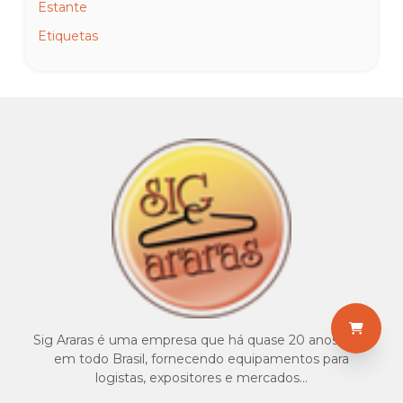
Estante
Etiquetas
Expositores para calçados, bolsas e pedestais
Ganchos e acessórios
Gôndolas
Linha horizontal
Linha mag 16
Linha painel canaletado
Linha ponto premium
Linha V60-V50 barra
Manequim bege bebê, infantil e juvenil
Manequim branco bebê, infantil e juvenil
Sig Araras é uma empresa que há quase 20 anos atua
Manequim especial brilho
em todo Brasil, fornecendo equipamentos para
logistas, expositores e mercados...
Manequim feminino fibra