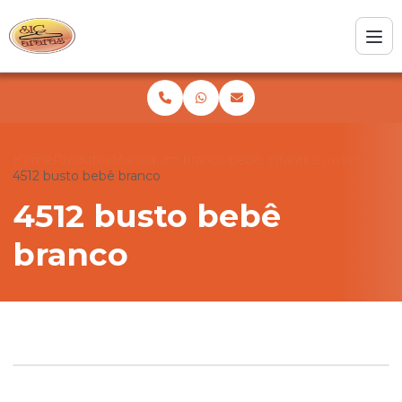
Home
Produtos
Manequim branco bebê, infantil e juvenil
4512 busto bebê branco
4512 busto bebê
branco