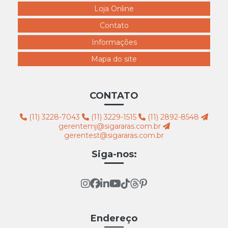
4328 claudia raia perna estendida branca
Loja Online
4329 pernão grávida branco
Contato
4330 claudia raia branca
Informações
4331 pernão plus size feminino branco
Mapa do site
4332 pernão cinturinha branca
4333 pernão reta branco
CONTATO
4334 busto feminino com braços branco
(11) 3228-7043
(11) 3229-1515
(11) 2892-8548
4335 busto femininopl af12
gerentemj@sigararas.com.br
gerentest@sigararas.com.br
4336 busto feminino r21 branco
Siga-nos:
4337 Busto Encorpado Branco Roto
4338 expositor bermuda do colan rio branco k37
4339 expositor calcinha branco
4340 expositor bermuda feminina reta branca
Endereço
4341 Expositor Calça Fem ST