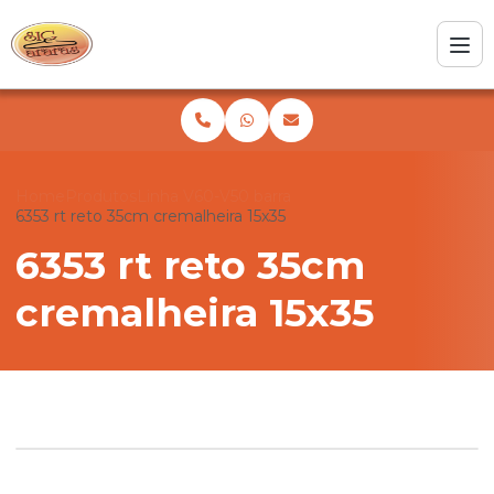
Home
Produtos
Linha V60-V50 barra
6353 rt reto 35cm cremalheira 15x35
6353 rt reto 35cm
cremalheira 15x35