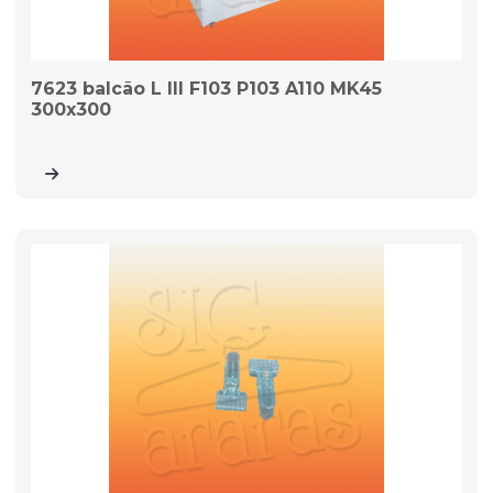
7623 balcão L III F103 P103 A110 MK45
300x300