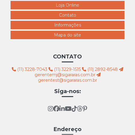
4328 claudia raia perna estendida branca
Loja Online
4329 pernão grávida branco
Contato
4330 claudia raia branca
Informações
4331 pernão plus size feminino branco
Mapa do site
4332 pernão cinturinha branca
4333 pernão reta branco
CONTATO
4334 busto feminino com braços branco
(11) 3228-7043
(11) 3229-1515
(11) 2892-8548
4335 busto femininopl af12
gerentemj@sigararas.com.br
gerentest@sigararas.com.br
4336 busto feminino r21 branco
Siga-nos:
4337 Busto Encorpado Branco Roto
4338 expositor bermuda do colan rio branco k37
4339 expositor calcinha branco
4340 expositor bermuda feminina reta branca
Endereço
4341 Expositor Calça Fem ST