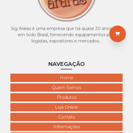
7557 conectivo
7558 conectivo
7559 conectivo
Sig Araras é uma empresa que há quase 20 anos atua
7560 conectivo
em todo Brasil, fornecendo equipamentos para
logistas, expositores e mercados...
7561 conectivo
7562 conectivo
7563 conectivo
NAVEGAÇÃO
7564 conectivo
Home
7565 conectivo
Quem Somos
7566 conectivo
Produtos
7567 conectivo
Loja Online
7568 conectivo
Contato
7571 conectivo
Informações
7572 conectivo