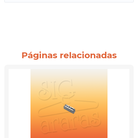
Páginas relacionadas