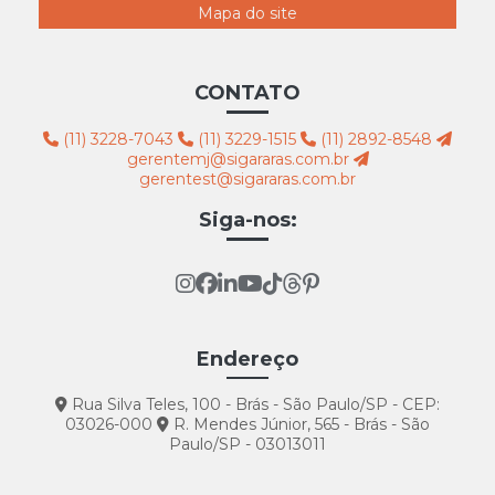
Mapa do site
7573 conectivo
7574 conectivo
7575 conectivo
CONTATO
7576 conectivo
(11) 3228-7043
(11) 3229-1515
(11) 2892-8548
7577 conectivo
gerentemj@sigararas.com.br
gerentest@sigararas.com.br
7578 conectivo
Siga-nos:
7579 conectivo
7580 conectivo
7581 conectivo
7582 conectivo
Endereço
7583 conectivo
7584 conectivo
Rua Silva Teles, 100 - Brás - São Paulo/SP - CEP:
03026-000
R. Mendes Júnior, 565 - Brás - São
7585 conectivo
Paulo/SP - 03013011