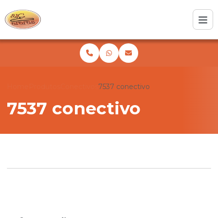
Home
Produtos
Conectivos
7537 conectivo
7537 conectivo