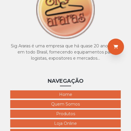
4117 expositor calça masculinok51
4118 busto masculino
4119 busto masculino r72
4120 expositor bermuda masculino
4121 expositor cueca
Sig Araras é uma empresa que há quase 20 anos atua
4122 ps cueca s9
em todo Brasil, fornecendo equipamentos para
logistas, expositores e mercados...
4123 PVC Masculino
NAVEGAÇÃO
Home
Quem Somos
Produtos
Loja Online