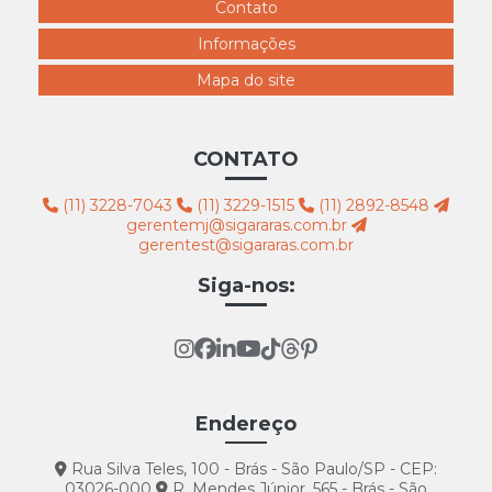
Contato
Informações
Mapa do site
CONTATO
(11) 3228-7043
(11) 3229-1515
(11) 2892-8548
gerentemj@sigararas.com.br
gerentest@sigararas.com.br
Siga-nos:
Endereço
Rua Silva Teles, 100 - Brás - São Paulo/SP - CEP:
03026-000
R. Mendes Júnior, 565 - Brás - São