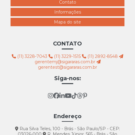
Contato
Informações
Mapa do site
CONTATO
(11) 3228-7043
(11) 3229-1515
(11) 2892-8548
gerentemj@sigararas.com.br
gerentest@sigararas.com.br
Siga-nos:
Endereço
Rua Silva Teles, 100 - Brás - São Paulo/SP - CEP:
03026-000
R. Mendes Júnior, 565 - Brás - São