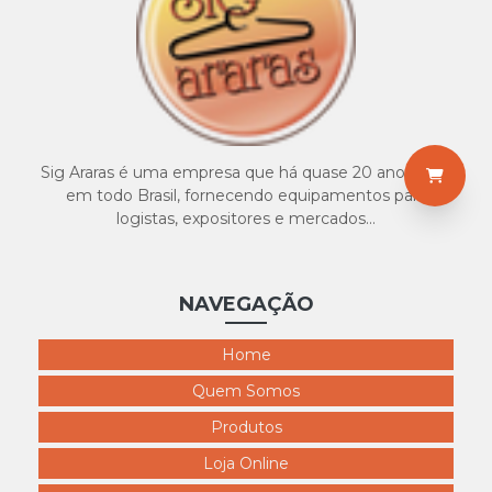
7020 puf de 3 lugaes 300x300
7021 escada banqueta 300x300
7022 escada aluminio 3 degraus 300x300
7023 escada aluminio 5 degraus 300x300
7024 escada aluminio 7 degraus 300x300
Sig Araras é uma empresa que há quase 20 anos atua
em todo Brasil, fornecendo equipamentos para
logistas, expositores e mercados...
NAVEGAÇÃO
Home
Quem Somos
Produtos
Loja Online