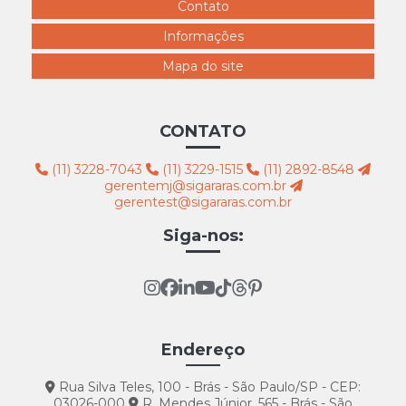
4329 pernão grávida branco
Contato
4330 claudia raia branca
Informações
4331 pernão plus size feminino branco
Mapa do site
4332 pernão cinturinha branca
4333 pernão reta branco
CONTATO
4334 busto feminino com braços branco
(11) 3228-7043
(11) 3229-1515
(11) 2892-8548
4335 busto femininopl af12
gerentemj@sigararas.com.br
gerentest@sigararas.com.br
4336 busto feminino r21 branco
Siga-nos:
4337 Busto Encorpado Branco Roto
4338 expositor bermuda do colan rio branco k37
4339 expositor calcinha branco
4340 expositor bermuda feminina reta branca
Endereço
4341 Expositor Calça Fem ST
4342 Expositor Calça Fem Perna Dobrada
Rua Silva Teles, 100 - Brás - São Paulo/SP - CEP:
03026-000
R. Mendes Júnior, 565 - Brás - São