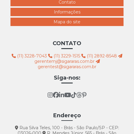
Contato
Informações
Mapa do site
CONTATO
(11) 3228-7043
(11) 3229-1515
(11) 2892-8548
gerentemj@sigararas.com.br
gerentest@sigararas.com.br
Siga-nos:
Endereço
Rua Silva Teles, 100 - Brás - São Paulo/SP - CEP:
03026-000
R. Mendes Júnior, 565 - Brás - São