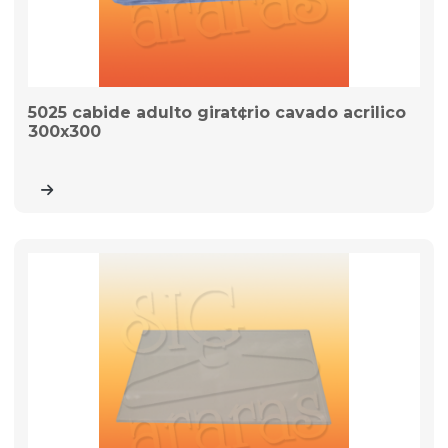
5025 cabide adulto girat¢rio cavado acrilico
300x300