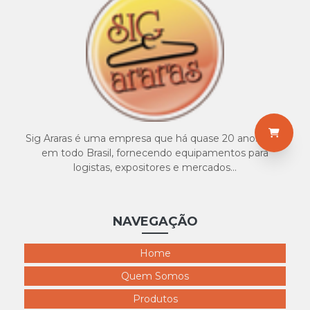
4116 pernão masculino rambo
4117 expositor calça masculinok51
4118 busto masculino
4119 busto masculino r72
4120 expositor bermuda masculino
4121 expositor cueca
Sig Araras é uma empresa que há quase 20 anos atua
4122 ps cueca s9
em todo Brasil, fornecendo equipamentos para
logistas, expositores e mercados...
4123 PVC Masculino
NAVEGAÇÃO
Home
Quem Somos
Produtos