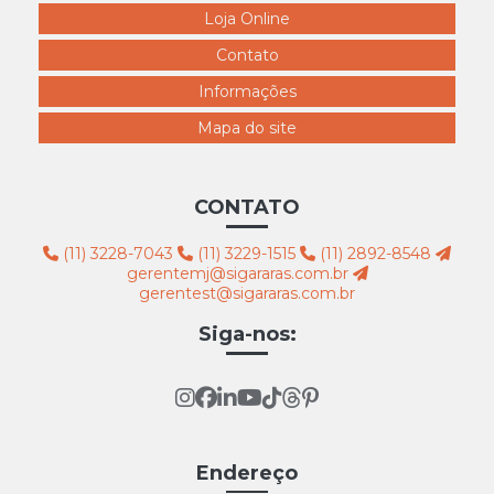
Loja Online
Contato
Informações
Mapa do site
CONTATO
(11) 3228-7043
(11) 3229-1515
(11) 2892-8548
gerentemj@sigararas.com.br
gerentest@sigararas.com.br
Siga-nos:
Endereço