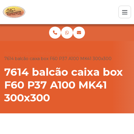
Home
Produtos
Balcões e prateleiras
7614 balcão caixa box F60 P37 A100 MK41 300x300
7614 balcão caixa box
F60 P37 A100 MK41
300x300