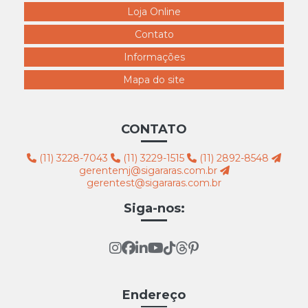
7611 gondola redonda Diam. 90 x A105cm 300x300
Loja Online
7612 balcão caixa L master F127 P.127 A.105 MK66
Contato
300x300
Informações
7613 balcão caixa L F95 P95 A105 MK44 300x300
Mapa do site
7614 balcão caixa box F60 P37 A100 MK41 300x300
7615 balcão caixa fechado F90 P46 A105 MK38
300x300
CONTATO
7616 balcão caixa II F90 P46 A110 MK39 300x300
(11) 3228-7043
(11) 3229-1515
(11) 2892-8548
7617 balcão caixa fechado F90 P37 A100 MK37
gerentemj@sigararas.com.br
300x300
gerentest@sigararas.com.br
7618 balcão caixa curvo F85 P33 A100 MK 67
Siga-nos:
300x300
7619 balcão colmeia com vidro F85 P62 A100 MK70
300x300
7620 balcão atendimento com vidro F103 P46 A100
MK49 300x300
Endereço
7621 balcão atendimento vitrine II F60 P36 A100