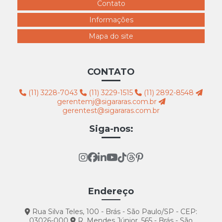
Contato
Informações
Mapa do site
CONTATO
(11) 3228-7043
(11) 3229-1515
(11) 2892-8548
gerentemj@sigararas.com.br
gerentest@sigararas.com.br
Siga-nos:
Endereço
Rua Silva Teles, 100 - Brás - São Paulo/SP - CEP:
03026-000
R. Mendes Júnior, 565 - Brás - São