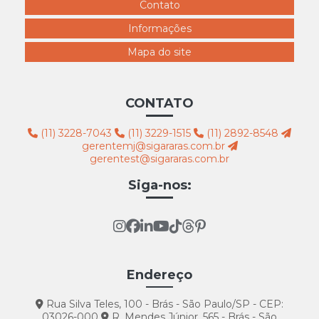
Contato
Informações
Mapa do site
CONTATO
(11) 3228-7043
(11) 3229-1515
(11) 2892-8548
gerentemj@sigararas.com.br
gerentest@sigararas.com.br
Siga-nos:
Endereço
Rua Silva Teles, 100 - Brás - São Paulo/SP - CEP:
03026-000
R. Mendes Júnior, 565 - Brás - São