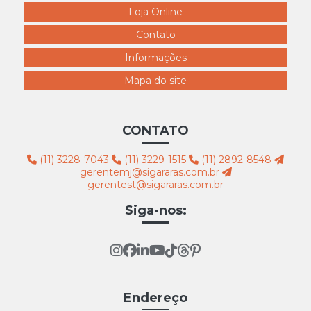
4328 claudia raia perna estendida branca
Loja Online
4329 pernão grávida branco
Contato
4330 claudia raia branca
Informações
4331 pernão plus size feminino branco
Mapa do site
4332 pernão cinturinha branca
4333 pernão reta branco
CONTATO
4334 busto feminino com braços branco
(11) 3228-7043
(11) 3229-1515
(11) 2892-8548
4335 busto femininopl af12
gerentemj@sigararas.com.br
gerentest@sigararas.com.br
4336 busto feminino r21 branco
Siga-nos:
4337 Busto Encorpado Branco Roto
4338 expositor bermuda do colan rio branco k37
4339 expositor calcinha branco
4340 expositor bermuda feminina reta branca
Endereço
4341 Expositor Calça Fem ST