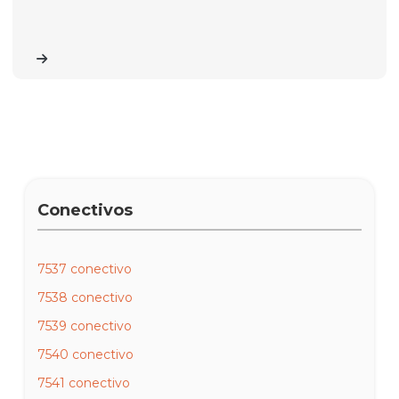
Conectivos
7537 conectivo
7538 conectivo
7539 conectivo
7540 conectivo
7541 conectivo