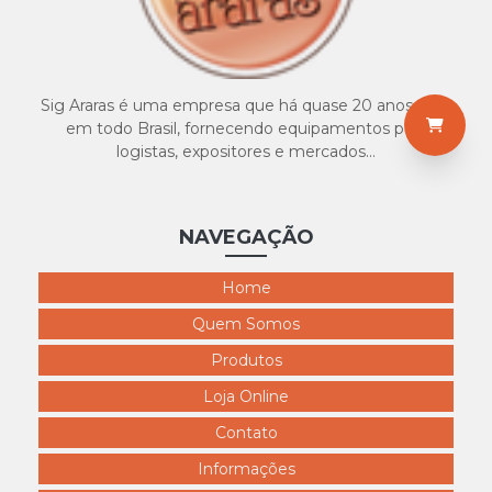
7557 conectivo
7558 conectivo
7559 conectivo
Sig Araras é uma empresa que há quase 20 anos atua
7560 conectivo
em todo Brasil, fornecendo equipamentos para
logistas, expositores e mercados...
7561 conectivo
7562 conectivo
7563 conectivo
NAVEGAÇÃO
7564 conectivo
Home
7565 conectivo
Quem Somos
7566 conectivo
Produtos
7567 conectivo
Loja Online
7568 conectivo
Contato
7571 conectivo
Informações
7572 conectivo