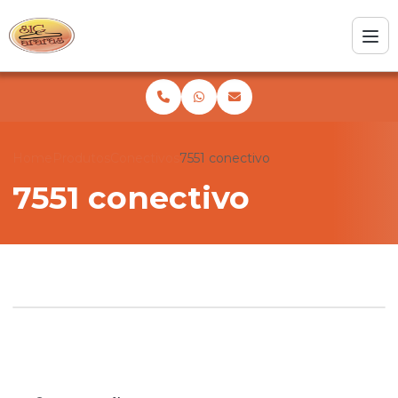
Home
Produtos
Conectivos
7551 conectivo
7551 conectivo