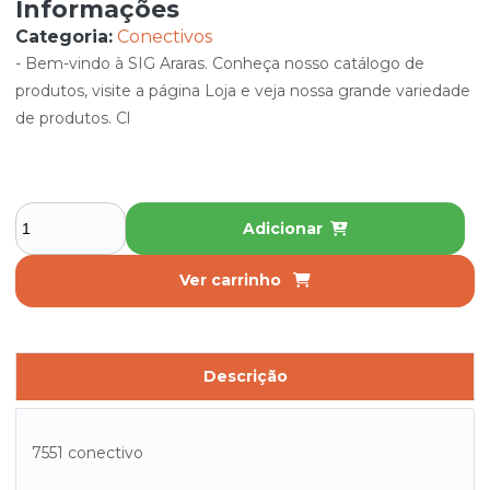
Informações
Categoria:
Conectivos
- Bem-vindo à SIG Araras. Conheça nosso catálogo de
produtos, visite a página Loja e veja nossa grande variedade
de produtos. Cl
Adicionar
Ver carrinho
Descrição
7551 conectivo