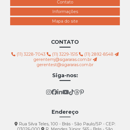
Contato
Informações
Mapa do site
CONTATO
(11) 3228-7043
(11) 3229-1515
(11) 2892-8548
gerentemj@sigararas.com.br
gerentest@sigararas.com.br
Siga-nos:
Endereço
Rua Silva Teles, 100 - Brás - São Paulo/SP - CEP:
03026-000
R. Mendes Júnior, 565 - Brás - São