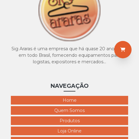
4117 expositor calça masculinok51
4118 busto masculino
4119 busto masculino r72
4120 expositor bermuda masculino
4121 expositor cueca
Sig Araras é uma empresa que há quase 20 anos atua
4122 ps cueca s9
em todo Brasil, fornecendo equipamentos para
logistas, expositores e mercados...
4123 PVC Masculino
NAVEGAÇÃO
Home
Quem Somos
Produtos
Loja Online