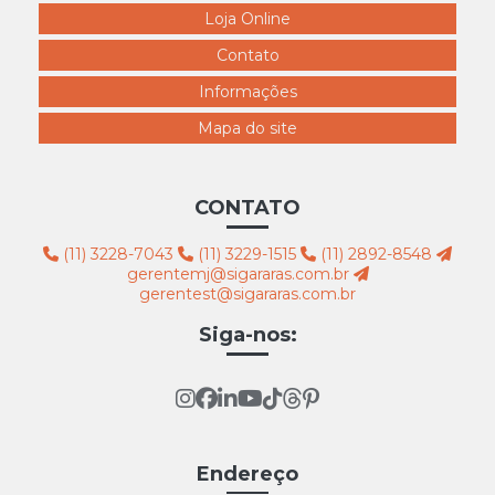
Loja Online
7526 sapateira dupla L.100 300x300
Contato
7527 sapateira simples L.100 300x300
Informações
7528 sapateira dupla L.50cm 300x300
7529 sapateira simples L.50cm 300x300
Mapa do site
7531 biombo simples 300x300
7532 biombo de balcão 300x300
CONTATO
7533 porta óculos de balcão 300x300
(11) 3228-7043
(11) 3229-1515
(11) 2892-8548
7534 tela tamanhos 60x80 e 60x100 300x300
gerentemj@sigararas.com.br
gerentest@sigararas.com.br
7535 tela tamanhos 30x30 30x40 e 40x40 300x300
Siga-nos:
7536 tela tamanho 10x30 e 10x40 300x300
Endereço