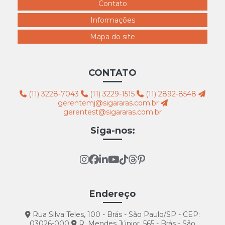
Contato
Informações
Mapa do site
CONTATO
(11) 3228-7043
(11) 3229-1515
(11) 2892-8548
gerentemj@sigararas.com.br
gerentest@sigararas.com.br
Siga-nos:
Endereço
Rua Silva Teles, 100 - Brás - São Paulo/SP - CEP:
03026-000
R. Mendes Júnior, 565 - Brás - São