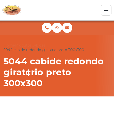
Home
Produtos
Cabides
5044 cabide redondo girat¢rio preto 300x300
5044 cabide redondo
girat¢rio preto
300x300