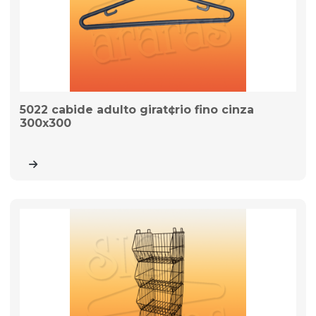
5022 cabide adulto girat¢rio fino cinza
300x300