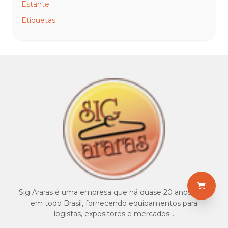
Estante
Etiquetas
Expositores para calçados, bolsas e pedestais
Ganchos e acessórios
Gôndolas
Linha horizontal
Linha mag 16
Linha painel canaletado
Linha ponto premium
Linha V60-V50 barra
Manequim bege bebê, infantil e juvenil
Manequim branco bebê, infantil e juvenil
Sig Araras é uma empresa que há quase 20 anos atua
Manequim especial brilho
em todo Brasil, fornecendo equipamentos para
logistas, expositores e mercados...
Manequim feminino fibra