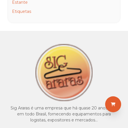
Estante
Etiquetas
Expositores para calçados, bolsas e pedestais
Ganchos e acessórios
Gôndolas
Linha horizontal
Linha mag 16
Linha painel canaletado
Linha ponto premium
Linha V60-V50 barra
Manequim bege bebê, infantil e juvenil
Manequim branco bebê, infantil e juvenil
Sig Araras é uma empresa que há quase 20 anos atua
Manequim especial brilho
em todo Brasil, fornecendo equipamentos para
logistas, expositores e mercados...
Manequim feminino fibra